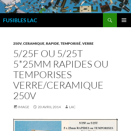
Aller
au
Recherche
contenu
FUSIBLES LAC
MENU
PRINCI
250V
,
CERAMIQUE
,
RAPIDE
,
TEMPORISÉ
,
VERRE
5/25F OU 5/25T
5*25MM RAPIDES OU
TEMPORISES
VERRE/CERAMIQUE
250V
IMAGE
20 AVRIL 2014
LAC