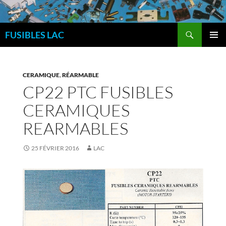
Aller
au
Recherche
contenu
FUSIBLES LAC
MENU
PRINCI
CERAMIQUE
,
RÉARMABLE
CP22 PTC FUSIBLES
CERAMIQUES
REARMABLES
25 FÉVRIER 2016
LAC