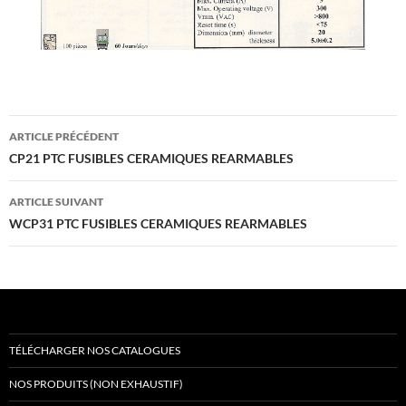
Navigation
ARTICLE PRÉCÉDENT
des
CP21 PTC FUSIBLES CERAMIQUES REARMABLES
articles
ARTICLE SUIVANT
WCP31 PTC FUSIBLES CERAMIQUES REARMABLES
TÉLÉCHARGER NOS CATALOGUES
NOS PRODUITS (NON EXHAUSTIF)