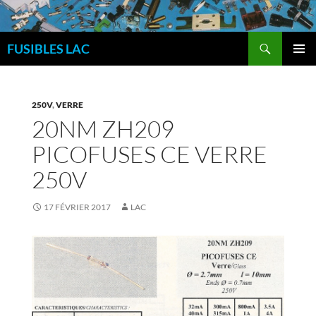
Aller
au
Recherche
contenu
FUSIBLES LAC
MENU
PRINCI
250V
,
VERRE
20NM ZH209
PICOFUSES CE VERRE
250V
17 FÉVRIER 2017
LAC