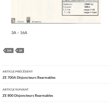
3A – 16A
16A
3A
Navigation
ARTICLE PRÉCÉDENT
des
ZE 700A Disjoncteurs Rearmables
articles
ARTICLE SUIVANT
ZE 800 Disjoncteurs Rearmables