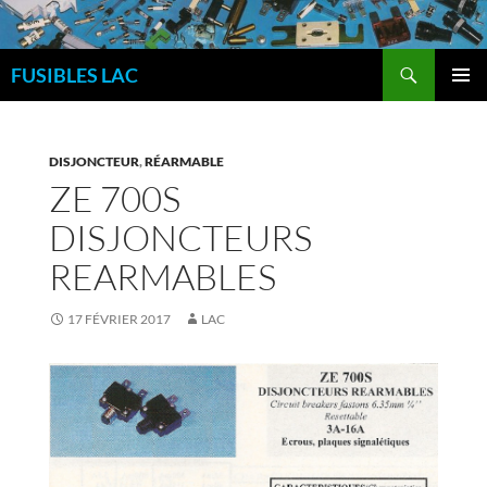
Aller
au
Recherche
contenu
FUSIBLES LAC
MENU
PRINCI
DISJONCTEUR
,
RÉARMABLE
ZE 700S
DISJONCTEURS
REARMABLES
17 FÉVRIER 2017
LAC