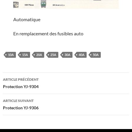
Automatique
En remplacement des fusibles auto
10A
15A
20A
25A
30A
40A
50A
Navigation
ARTICLE PRÉCÉDENT
des
Protection YJ-9304
articles
ARTICLE SUIVANT
Protection YJ-9306