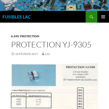
Aller
au
Recherche
contenu
FUSIBLES LAC
MENU
PRINCI
6-24V
,
PROTECTION
PROTECTION YJ-9305
18 FÉVRIER 2017
LAC