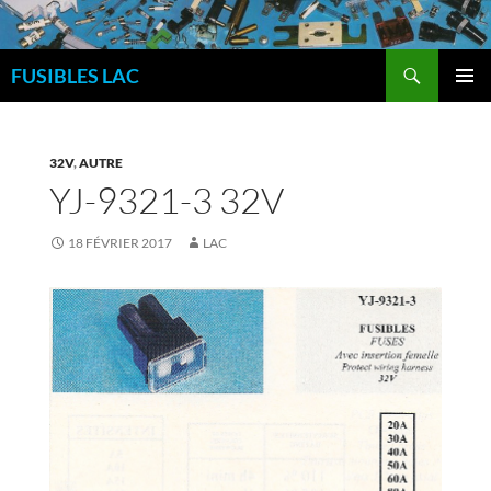
Aller
au
Recherche
contenu
FUSIBLES LAC
MENU
PRINCI
32V
,
AUTRE
YJ-9321-3 32V
18 FÉVRIER 2017
LAC