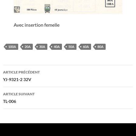
Avec insertion femelle
100A
20A
30A
40A
50A
60A
80A
Navigation
ARTICLE PRÉCÉDENT
des
YJ-9321-2 32V
articles
ARTICLE SUIVANT
TL-006