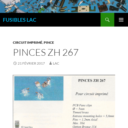
Aller
au
Recherche
contenu
FUSIBLES LAC
MENU
PRINCI
CIRCUIT IMPRIMÉ
,
PINCE
PINCES ZH 267
21 FÉVRIER 2017
LAC