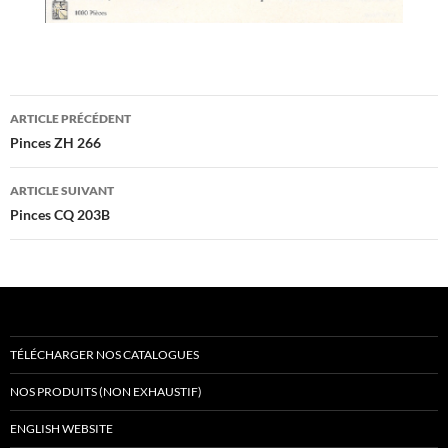
Navigation
ARTICLE PRÉCÉDENT
des
Pinces ZH 266
articles
ARTICLE SUIVANT
Pinces CQ 203B
TÉLÉCHARGER NOS CATALOGUES
NOS PRODUITS (NON EXHAUSTIF)
ENGLISH WEBSITE