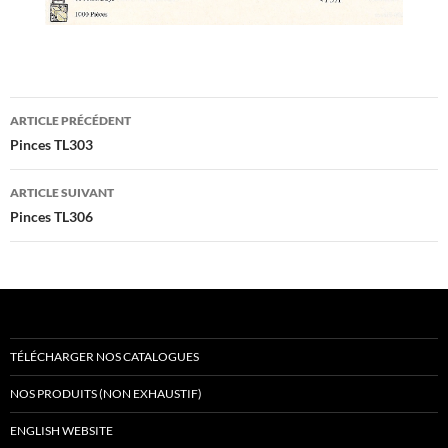
Navigation
ARTICLE PRÉCÉDENT
des
Pinces TL303
articles
ARTICLE SUIVANT
Pinces TL306
TÉLÉCHARGER NOS CATALOGUES
NOS PRODUITS (NON EXHAUSTIF)
ENGLISH WEBSITE