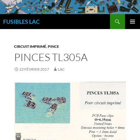
Aller
au
Recherche
contenu
FUSIBLES LAC
MENU
PRINCI
CIRCUIT IMPRIMÉ
,
PINCE
PINCES TL305A
22 FÉVRIER 2017
LAC