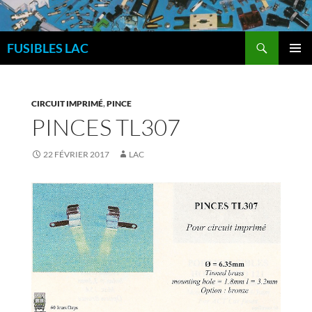
Aller
au
Recherche
contenu
FUSIBLES LAC
MENU
PRINCI
CIRCUIT IMPRIMÉ
,
PINCE
PINCES TL307
22 FÉVRIER 2017
LAC