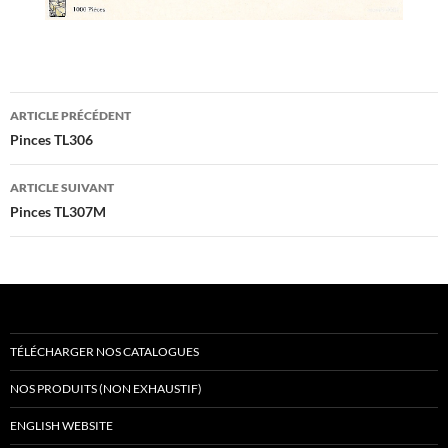
Navigation
ARTICLE PRÉCÉDENT
des
Pinces TL306
articles
ARTICLE SUIVANT
Pinces TL307M
TÉLÉCHARGER NOS CATALOGUES
NOS PRODUITS (NON EXHAUSTIF)
ENGLISH WEBSITE