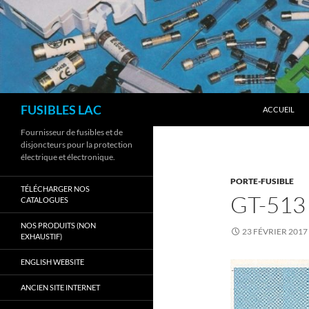
Aller
au
contenu
Recherche
FUSIBLES LAC
ACCUEIL
Fournisseur de fusibles et de
disjoncteurs pour la protection
électrique et électronique.
PORTE-FUSIBLE
TÉLÉCHARGER NOS
GT-513
CATALOGUES
NOS PRODUITS (NON
23 FÉVRIER 2017
EXHAUSTIF)
ENGLISH WEBSITE
ANCIEN SITE INTERNET