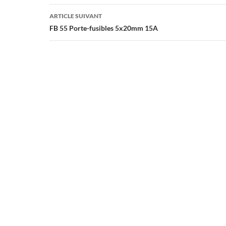
articles
ARTICLE SUIVANT
FB 55 Porte-fusibles 5x20mm 15A