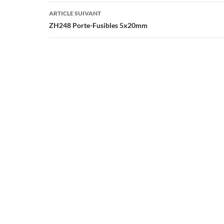
articles
ARTICLE SUIVANT
ZH248 Porte-Fusibles 5x20mm