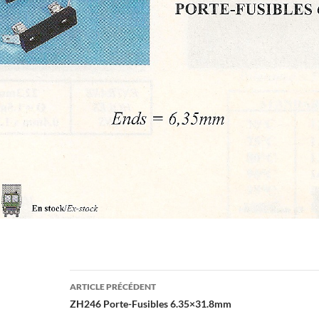
Navigation
ARTICLE PRÉCÉDENT
des
ZH246 Porte-Fusibles 6.35×31.8mm