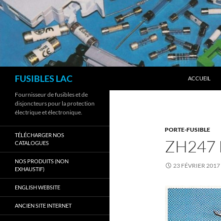
Aller
au
contenu
Recherche
FUSIBLES LAC
ACCUEIL
Fournisseur de fusibles et de
disjoncteurs pour la protection
électrique et électronique.
PORTE-FUSIBLE
TÉLÉCHARGER NOS
ZH247 
CATALOGUES
NOS PRODUITS (NON
23 FÉVRIER 2017
EXHAUSTIF)
ENGLISH WEBSITE
ANCIEN SITE INTERNET