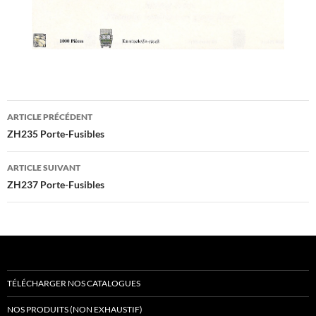
Navigation
ARTICLE PRÉCÉDENT
des
ZH235 Porte-Fusibles
articles
ARTICLE SUIVANT
ZH237 Porte-Fusibles
TÉLÉCHARGER NOS CATALOGUES
NOS PRODUITS (NON EXHAUSTIF)