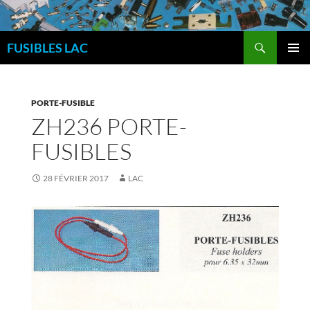
Aller
au
Recherche
contenu
FUSIBLES LAC
MENU
PRINCI
PORTE-FUSIBLE
ZH236 PORTE-
FUSIBLES
28 FÉVRIER 2017
LAC