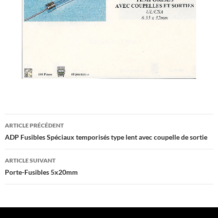
Navigation
ARTICLE PRÉCÉDENT
des
ADP Fusibles Spéciaux temporisés type lent avec coupelle de sortie
articles
ARTICLE SUIVANT
Porte-Fusibles 5x20mm