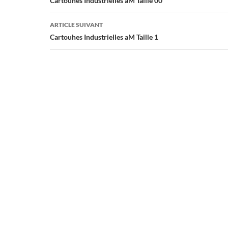
des
Cartouhes Industrielles aM Taille 00
articles
ARTICLE SUIVANT
Cartouhes Industrielles aM Taille 1