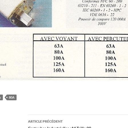
A
80A
Navigation
ARTICLE PRÉCÉDENT