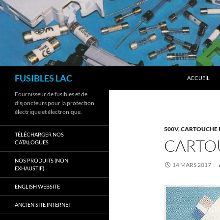
Aller
au
contenu
Recherche
FUSIBLES LAC
ACCUEIL
Fournisseur de fusibles et de
disjoncteurs pour la protection
électrique et électronique.
500V
,
CARTOUCHE 
TÉLÉCHARGER NOS
CARTOU
CATALOGUES
NOS PRODUITS (NON
14 MARS 2017
EXHAUSTIF)
ENGLISH WEBSITE
ANCIEN SITE INTERNET