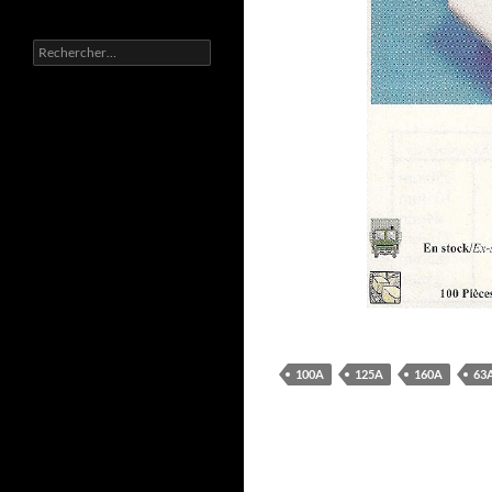
Rechercher :
100A
125A
160A
63