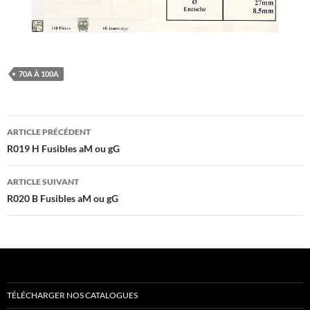
70A À 100A
Navigation
ARTICLE PRÉCÉDENT
des
R019 H Fusibles aM ou gG
articles
ARTICLE SUIVANT
R020 B Fusibles aM ou gG
TÉLÉCHARGER NOS CATALOGUES