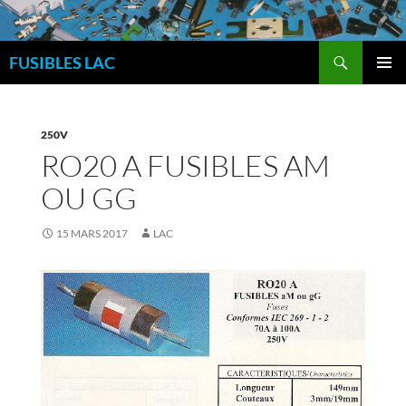
Aller
au
Recherche
contenu
FUSIBLES LAC
MENU
PRINCI
250V
RO20 A FUSIBLES AM
OU GG
15 MARS 2017
LAC