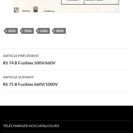
450A
500A
630A
800A
Navigation
ARTICLE PRÉCÉDENT
des
RS 74 B Fusibles 500V/660V
articles
ARTICLE SUIVANT
RS 75 B Fusibles 660V/1000V
TÉLÉCHARGER NOS CATALOGUES