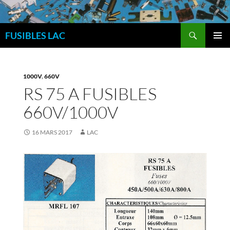
Aller
au
Recherche
contenu
FUSIBLES LAC
MENU
PRINCI
1000V
,
660V
RS 75 A FUSIBLES
660V/1000V
16 MARS 2017
LAC