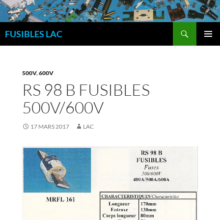
Aller
au
Recherche
contenu
FUSIBLES LAC
MENU
PRINCI
500V
,
600V
RS 98 B FUSIBLES
500V/600V
17 MARS 2017
LAC