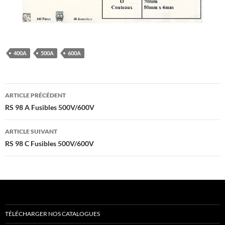
400A
500A
600A
Navigation
ARTICLE PRÉCÉDENT
des
RS 98 A Fusibles 500V/600V
articles
ARTICLE SUIVANT
RS 98 C Fusibles 500V/600V
TÉLÉCHARGER NOS CATALOGUES