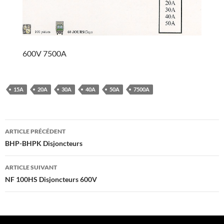
600V 7500A
15A
20A
30A
40A
50A
7500A
Navigation
ARTICLE PRÉCÉDENT
des
BHP-BHPK Disjoncteurs
articles
ARTICLE SUIVANT
NF 100HS Disjoncteurs 600V