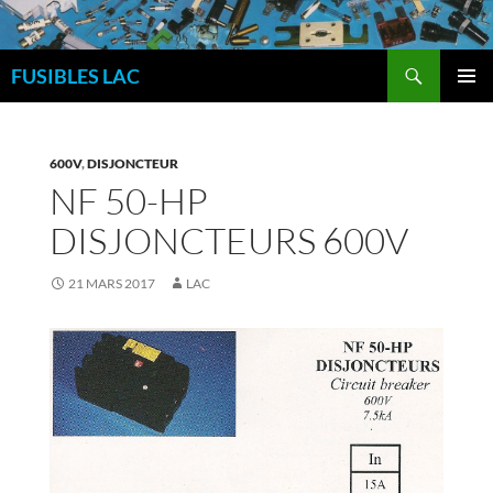
Aller
au
Recherche
contenu
FUSIBLES LAC
MENU
PRINCI
600V
,
DISJONCTEUR
NF 50-HP
DISJONCTEURS 600V
21 MARS 2017
LAC