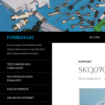
Aller
au
contenu
Recherche
FUSIBLES LAC
ACCUEIL
Fournisseur de fusibles et de
disjoncteurs pour la protection
électrique et électronique.
SUPPORT
TÉLÉCHARGER NOS
SKQ090
CATALOGUES
NOS PRODUITS (NON
21 MARS 2017
EXHAUSTIF)
ENGLISH WEBSITE
ANCIEN SITE INTERNET