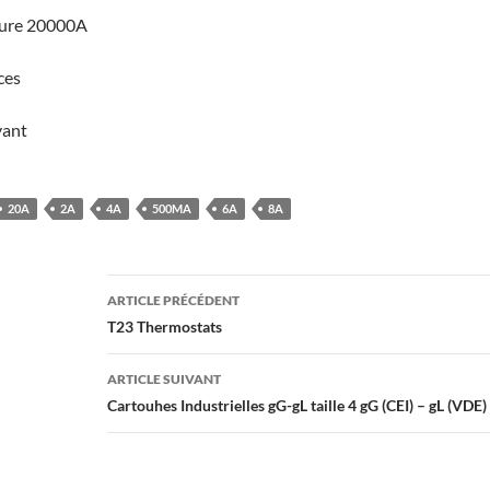
pure 20000A
ces
yant
20A
2A
4A
500MA
6A
8A
Navigation
ARTICLE PRÉCÉDENT
des
T23 Thermostats
articles
ARTICLE SUIVANT
Cartouhes Industrielles gG-gL taille 4 gG (CEI) – gL (VDE)