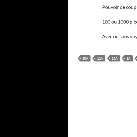
Pouvoir de cou
100 ou 1000 piè
Avec ou sans vo
10A
12A
16A
1A