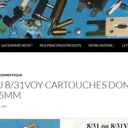
QUI SOMMES NOUS ?
NOS PRINCIPAUX PRODUITS
NOTRE HISTOIRE…
LE 
DOMESTIQUE
OU 8/31VOY CARTOUCHES DO
.5MM
LAC