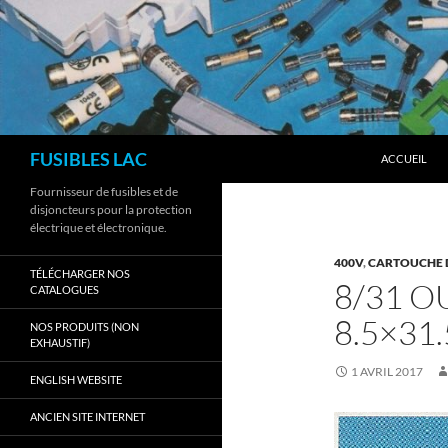
Aller
au
contenu
Recherche
FUSIBLES LAC
ACCUEIL
Fournisseur de fusibles et de
disjoncteurs pour la protection
électrique et électronique.
400V
,
CARTOUCHE 
TÉLÉCHARGER NOS
8/31 
CATALOGUES
8.5×31
NOS PRODUITS (NON
EXHAUSTIF)
1 AVRIL 2017
ENGLISH WEBSITE
ANCIEN SITE INTERNET