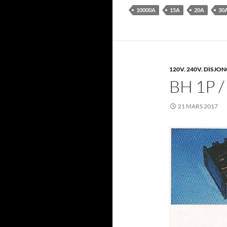
10000A
15A
20A
30
120V
,
240V
,
DISJON
BH 1P 
21 MARS 2017