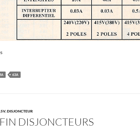
es
MA
63A
15V
,
DISJONCTEUR
 FIN DISJONCTEURS