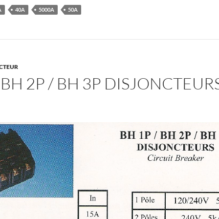
A
40A
5000A
50A
CTEUR
/ BH 2P / BH 3P DISJONCTEUR