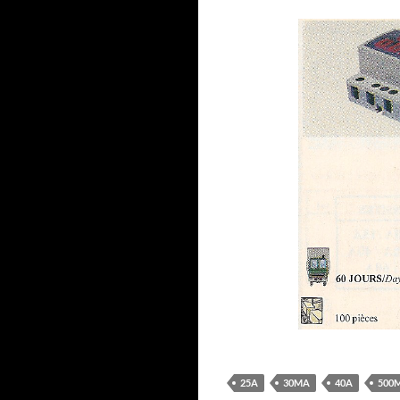
25A
30MA
40A
500