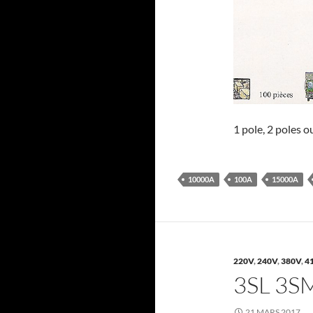
1 pole, 2 poles o
10000A
100A
15000A
220V
,
240V
,
380V
,
4
3SL 3S
21 MARS 2017