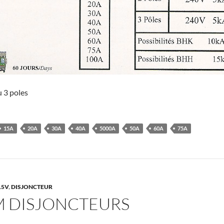
u 3 poles
15A
20A
30A
40A
5000A
50A
60A
75A
15V
,
DISJONCTEUR
M DISJONCTEURS