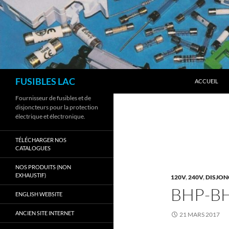
Aller
au
contenu
Recherche
FUSIBLES LAC
ACCUEIL
Fournisseur de fusibles et de
disjoncteurs pour la protection
électrique et électronique.
TÉLÉCHARGER NOS
CATALOGUES
NOS PRODUITS (NON
EXHAUSTIF)
120V
,
240V
,
DISJON
BHP-B
ENGLISH WEBSITE
ANCIEN SITE INTERNET
21 MARS 2017