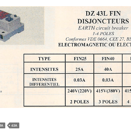
MA
63A