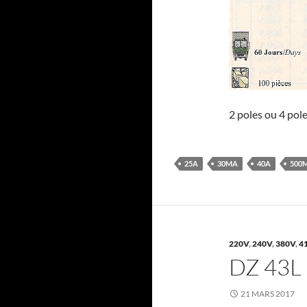
2 poles ou 4 pol
25A
30MA
40A
500
220V
,
240V
,
380V
,
4
DZ 43L
21 MARS 2017