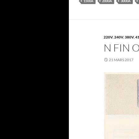
1500A
2000A
3000A
220V
,
240V
,
380V
,
4
N FIN 
21 MARS 2017