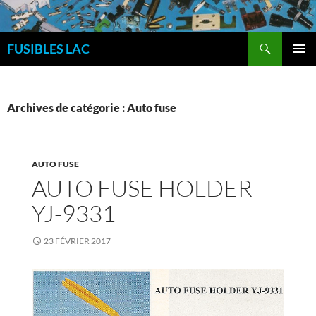
Aller
au
Recherche
contenu
FUSIBLES LAC
MENU
PRINCI
Archives de catégorie : Auto fuse
AUTO FUSE
AUTO FUSE HOLDER
YJ-9331
23 FÉVRIER 2017