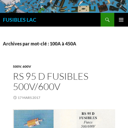
Aller
au
Recherche
contenu
FUSIBLES LAC
MENU
PRINCI
Archives par mot-clé : 100A à 450A
500V
,
600V
RS 95 D FUSIBLES
500V/600V
17 MARS 2017