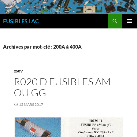
Aller
au
Recherche
contenu
FUSIBLES LAC
MENU
PRINCI
Archives par mot-clé : 200A à 400A
250V
R020 D FUSIBLES AM
OU GG
15 MARS 2017