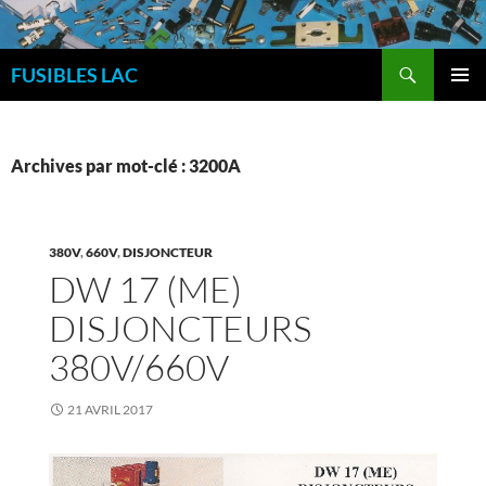
Aller
au
Recherche
contenu
FUSIBLES LAC
MENU
PRINCI
Archives par mot-clé : 3200A
380V
,
660V
,
DISJONCTEUR
DW 17 (ME)
DISJONCTEURS
380V/660V
21 AVRIL 2017