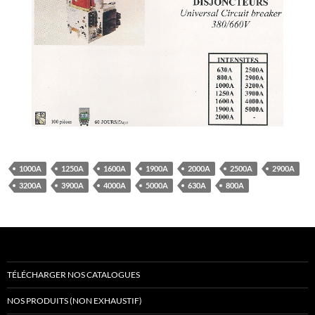
1000A
1250A
1600A
1900A
2000A
2500A
2900A
3200A
3900A
4000A
5000A
630A
800A
TÉLÉCHARGER NOS CATALOGUES
NOS PRODUITS (NON EXHAUSTIF)