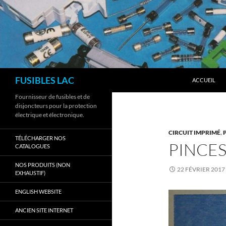
Aller
au
contenu
Recherche
FUSIBLES LAC
ACCUEIL
Fournisseur de fusibles et de
disjoncteurs pour la protection
électrique et électronique.
CIRCUIT IMPRIMÉ
,
TÉLÉCHARGER NOS
PINCES
CATALOGUES
NOS PRODUITS (NON
22 FÉVRIER 2017
EXHAUSTIF)
ENGLISH WEBSITE
ANCIEN SITE INTERNET