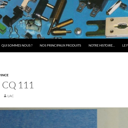
QUI SOMMES NOUS ?
NOS PRINCIPAUX PRODUITS
NOTRE HISTOIRE…
LE 
PINCE
 CQ 111
LAC