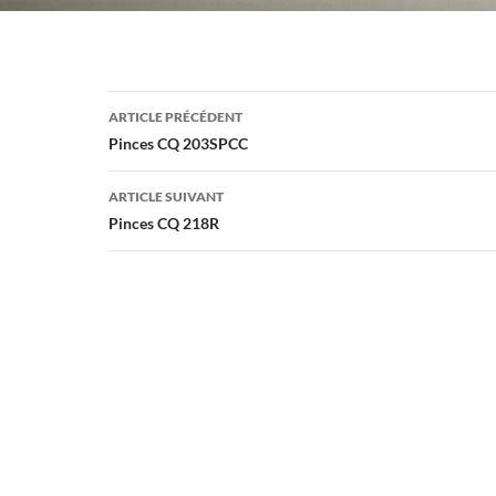
Navigation
ARTICLE PRÉCÉDENT
des
Pinces CQ 203SPCC
articles
ARTICLE SUIVANT
Pinces CQ 218R