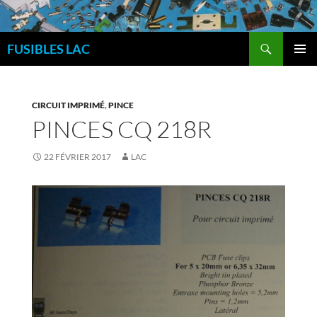
Aller
au
Recherche
contenu
FUSIBLES LAC
MENU
PRINCI
CIRCUIT IMPRIMÉ
,
PINCE
PINCES CQ 218R
22 FÉVRIER 2017
LAC