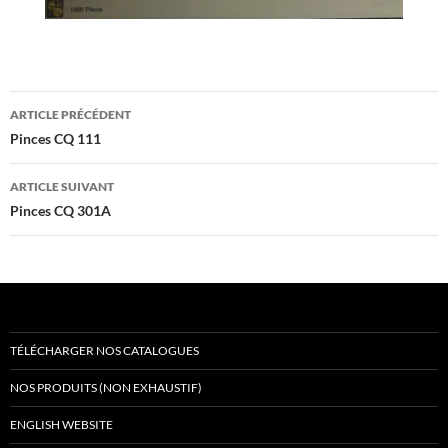
Navigation
ARTICLE PRÉCÉDENT
des
Pinces CQ 111
articles
ARTICLE SUIVANT
Pinces CQ 301A
TÉLÉCHARGER NOS CATALOGUES
NOS PRODUITS (NON EXHAUSTIF)
ENGLISH WEBSITE