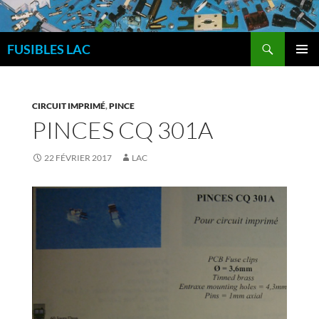
Aller
au
Recherche
contenu
FUSIBLES LAC
MENU
PRINCI
CIRCUIT IMPRIMÉ
,
PINCE
PINCES CQ 301A
22 FÉVRIER 2017
LAC