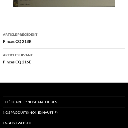
Navigation
ARTICLE PRÉCÉDENT
des
Pinces CQ 218R
articles
ARTICLE SUIVANT
Pinces CQ 216E
TÉLÉCHARGER NOS CATALOGUES
NOS PRODUITS (NON EXHAUSTIF)
ENGLISH WEBSITE