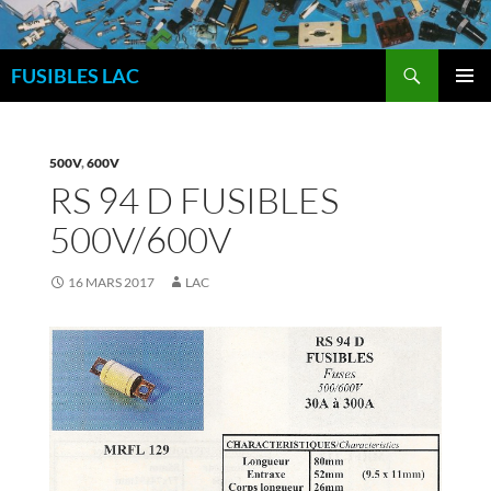
Aller
au
Recherche
contenu
FUSIBLES LAC
MENU
PRINCI
500V
,
600V
RS 94 D FUSIBLES
500V/600V
16 MARS 2017
LAC