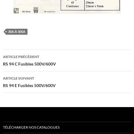
30A À 300A
Navigation
ARTICLE PRÉCÉDENT
des
RS 94 C Fusibles 500V/600V
articles
ARTICLE SUIVANT
RS 94 E Fusibles 500V/600V
TÉLÉCHARGER NOS CATALOGUES