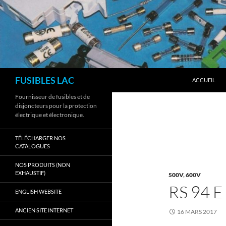
Aller
au
contenu
Recherche
FUSIBLES LAC
ACCUEIL
Fournisseur de fusibles et de
disjoncteurs pour la protection
électrique et électronique.
TÉLÉCHARGER NOS
CATALOGUES
NOS PRODUITS (NON
EXHAUSTIF)
500V
,
600V
RS 94 
ENGLISH WEBSITE
ANCIEN SITE INTERNET
16 MARS 2017