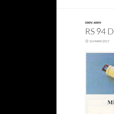
500V
,
600V
RS 94 
16 MARS 2017